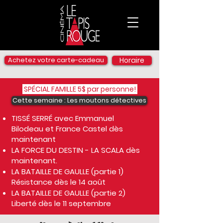
Achetez votre carte-cadeau
Horaire
SPÉCIAL FAMILLE 5$ par personne!
Cette semaine : Les moutons détectives
TISSÉ SERRÉ avec Emmanuel
Bilodeau et France Castel dès
maintenant
LA FORCE DU DESTIN - LA SCALA dès
maintenant.
LA BATAILLE DE GAULLE (partie 1)
Résistance dès le 14 août
LA BATAILLE DE GAULLE (partie 2)
Liberté dès le 11 septembre