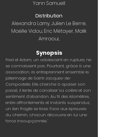
Yann Samuell
Distribution
Alexandra Lamy, Julien Le Berre,
Maëlle Vidou, Eric Métayer, Malik
Amraoui,
Synopsis
Fred et Adam, un adolescent en rupture, ne
se connaissent pas. Pourtant, grâce à une
association, ils entreprennent ensemble le
pèlerinage de Saint-Jacques-de-
Compostelle. Elle cherche à apaiser son
passé, il tente de canaliser`sa colère et son
sentiment d’abandon. Au fil des kilomètres,
entre affrontements et instants suspendus,
un lien fragile se tisse. Face aux épreuves
du chemin, chacun découvre en lui une
force insoupçonnée.`