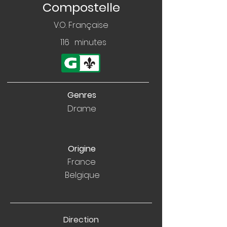
Compostelle
V.O. Française
116
minutes
Genres
Drame
Origine
France
Belgique
Direction